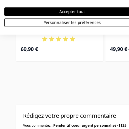
Accepter tout
Pendentif photo argent
Pend
Personnaliser les préférences
personnalisé - 2365
p
Prix Spéci
69,90 €
49,90 €
Rédigez votre propre commentaire
Vous commentez :
Pendentif coeur argent personnalisé -1135