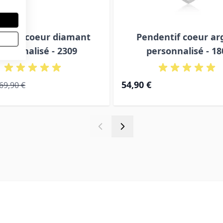
entif coeur diamant
Pendentif coeur ar
ersonnalisé - 2309
personnalisé - 18
al
Prix normal
54,90 €
69,90 €