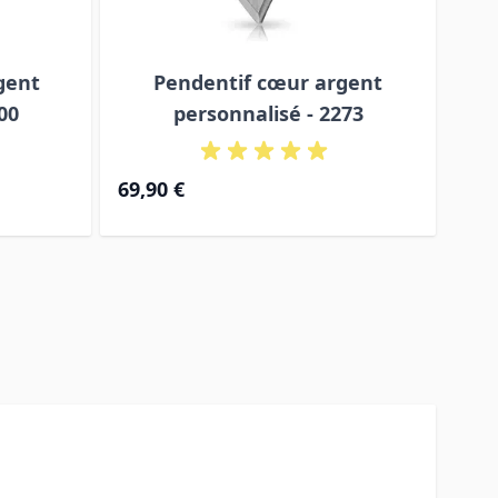
gent
Pendentif cœur argent
00
personnalisé - 2273
69,90 €
59,