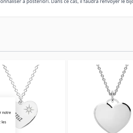
aliser à posteriori. Dans ce cas, il faudra renvoyer le bijo
r notre
 les