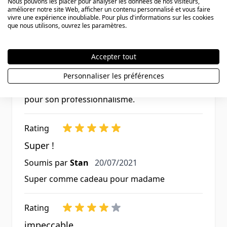
Nous pouvons les placer pour analyser les données de nos visiteurs,
améliorer notre site Web, afficher un contenu personnalisé et vous faire
Rating
vivre une expérience inoubliable. Pour plus d'informations sur les cookies
que nous utilisons, ouvrez les paramètres.
Très satisfaite
14 novembre 2025
Soumis par
Inaya
14/11/2025
Accepter tout
Equipe très patiente, très réactive et à
l'écoute. Pendentif, chaine et gravure
Personnaliser les préférences
d'excellente qualité. Je remercie toute l'équipe
pour son professionnalisme.
Rating
Super !
20 juillet 2021
Soumis par
Stan
20/07/2021
Super comme cadeau pour madame
Rating
impeccable