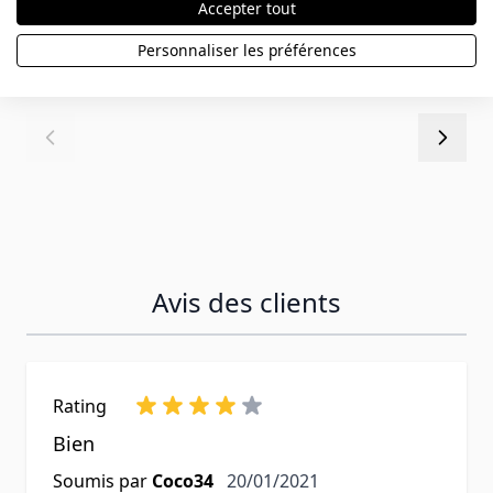
Accepter tout
Prix Spécial
Prix normal
26,90 €
32,90 €
Personnaliser les préférences
Avis des clients
Rating
Bien
20 janvier 2021
Soumis par
Coco34
20/01/2021