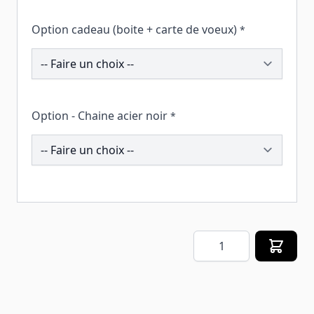
Option cadeau (boite + carte de voeux)
*
258450
Option - Chaine acier noir
*
208319
Quantité