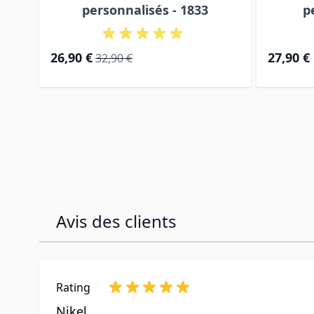
personnalisés - 1833
p
Prix Spécial
Prix normal
26,90 €
27,90 €
32,90 €
Avis des clients
Rating
Nikel