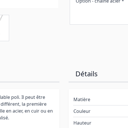
Option - chaine acier
*
Détails
ble poli. Il peut être
Matière
 différent, la première
e en acier, en cuir ou en
Couleur
isé.
Hauteur