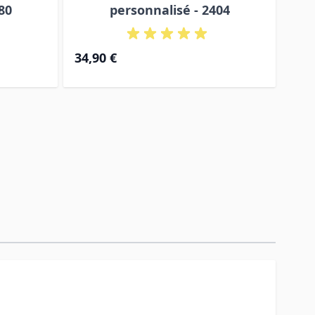
80
personnalisé - 2404
Prix 
34,90 €
29,