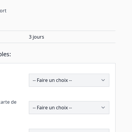
port
3 jours
les:
201985
carte de
258308
196016