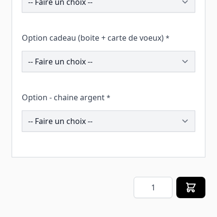
Option cadeau (boite + carte de voeux)
*
259821
Option - chaine argent
*
196390
Quantité