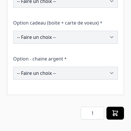
Option cadeau (boite + carte de voeux)
*
259807
Option - chaine argent
*
207235
Quantité