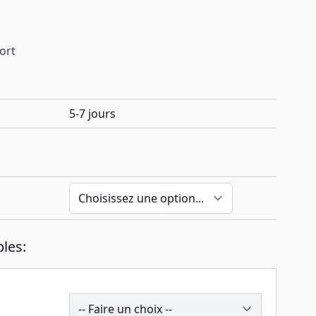
port
5-7 jours
les:
194015