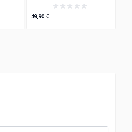
49,90 €
46,