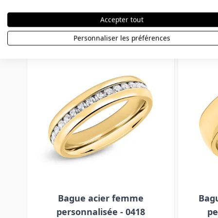
Vous aimerez aussi
Accepter tout
Personnaliser les préférences
Press to skip carousel
Bague acier femme
Bagu
personnalisée - 0418
pe