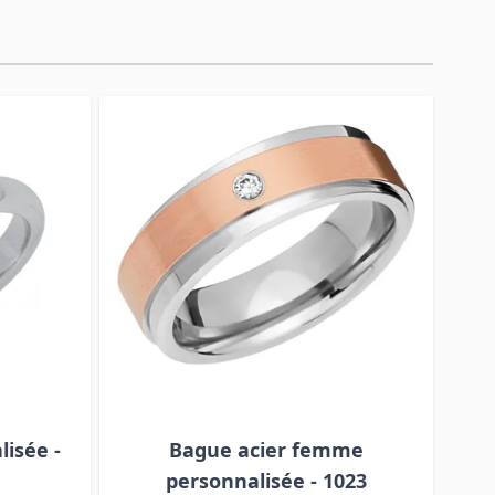
isée -
Bague acier femme
Ba
personnalisée - 1023