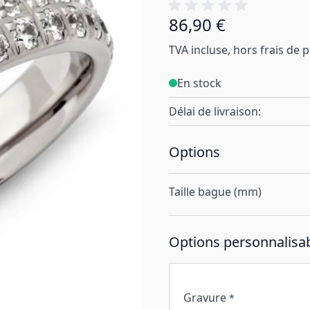
86,90 €
À partir de:
TVA incluse, hors frais de 
En stock
Délai de livraison:
Options
Taille bague (mm)
Options personnalisab
Gravure
*