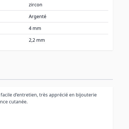
zircon
Argenté
4 mm
2,2 mm
acile d’entretien, très apprécié en bijouterie
ance cutanée.