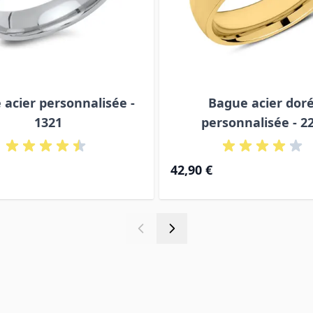
 acier personnalisée -
Bague acier dor
1321
personnalisée - 2
e
42,90 €