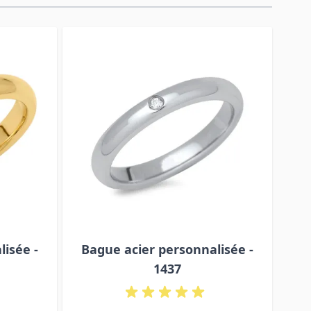
isée -
Bague acier personnalisée -
Ba
1437