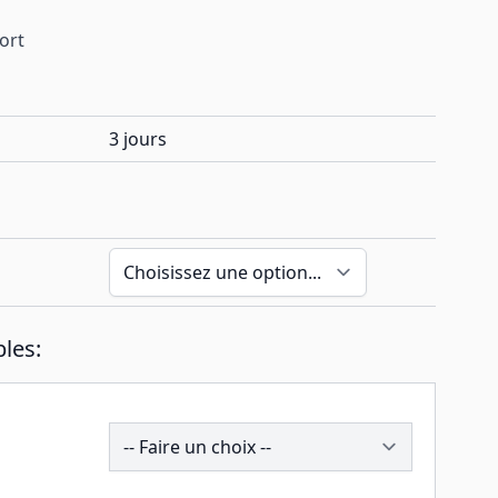
port
3 jours
les:
260514