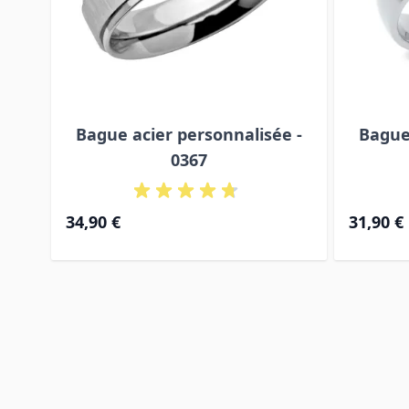
Bague acier personnalisée -
Bague
0367
À partir d
34,90 €
31,90 €