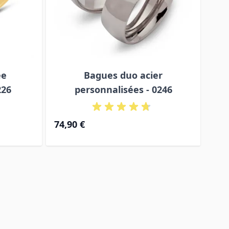
ée
Bagues duo acier
Ba
226
personnalisées - 0246
74,90 €
37,