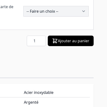
carte de
258900
Quantité
Ajouter au panier
Acier inoxydable
Argenté