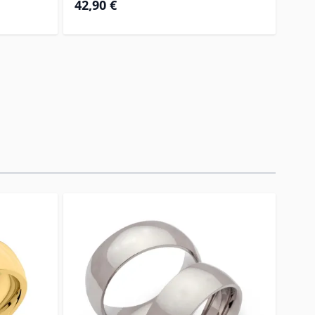
42,90 €
44,