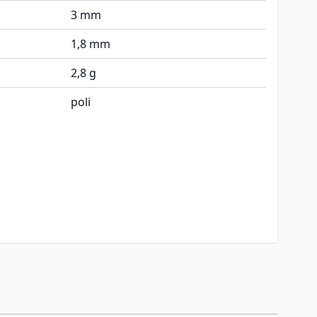
3 mm
1,8 mm
2,8 g
poli