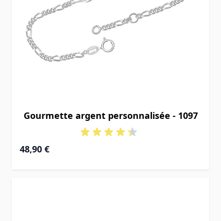
Gourmette argent personnalisée - 1097
À partir de
48,90 €