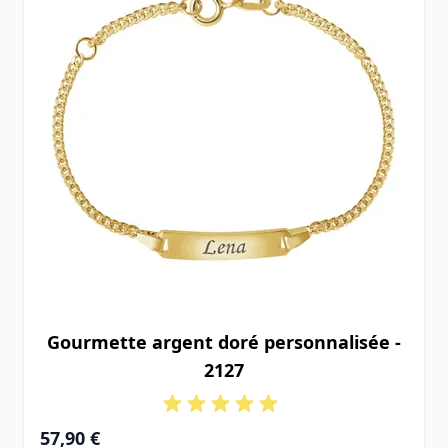
Gourmette argent doré personnalisée -
2127
À partir de
57,90 €