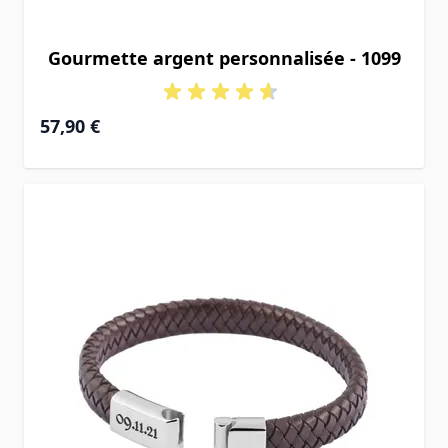
Gourmette argent personnalisée - 1099
À partir de
57,90 €