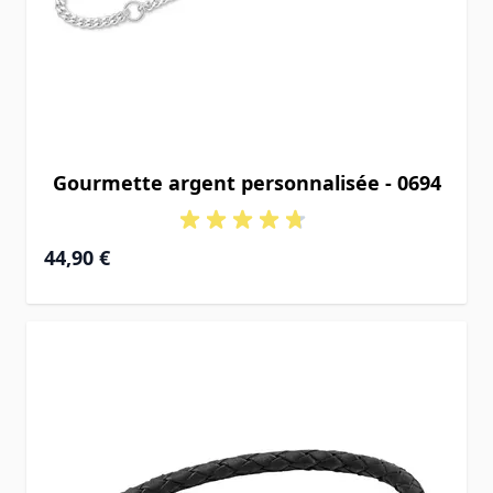
Gourmette argent personnalisée - 0694
À partir de
44,90 €