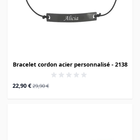
Bracelet cordon acier personnalisé - 2138
Prix Spécial
Prix normal
22,90 €
29,90 €