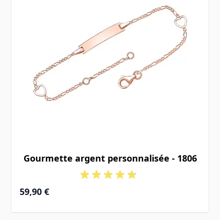
Gourmette argent personnalisée - 1806
À partir de
59,90 €