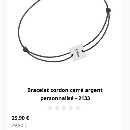
Bracelet cordon carré argent
personnalisé - 2133
À partir de
25,90 €
Prix normal
29,90 €