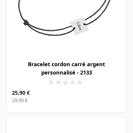
Bracelet cordon carré argent
personnalisé - 2133
À partir de
25,90 €
Prix normal
29,90 €