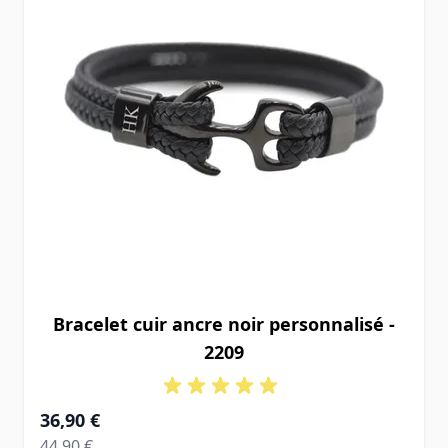
Bracelet cuir ancre noir personnalisé -
2209
À partir de
36,90 €
Prix normal
44,90 €