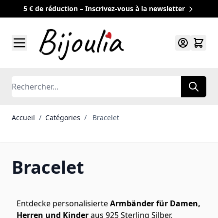
5 € de réduction – Inscrivez-vous à la newsletter
Allez au contenu
Rechercher
Accueil
/
Catégories
/
Bracelet
Bracelet
Entdecke personalisierte
Armbänder für Damen,
Herren und Kinder
aus 925 Sterling Silber,