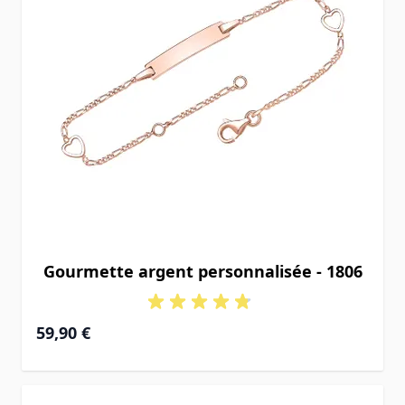
Gourmette argent personnalisée - 1806
À partir de
59,90 €