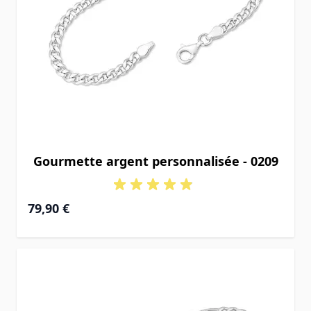
Gourmette argent personnalisée - 0209
À partir de
79,90 €