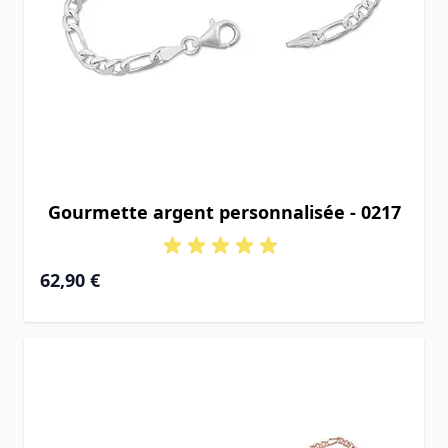
Gourmette argent personnalisée - 0217
À partir de
62,90 €