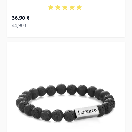
À partir de
36,90 €
Prix normal
44,90 €