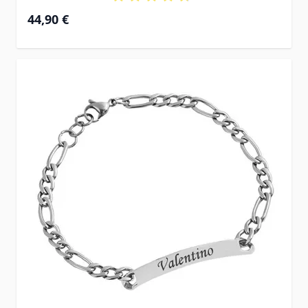
À partir de
44,90 €