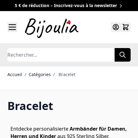
5 € de réduction – Inscrivez-vous à la newsletter
Allez au contenu
Rechercher
Accueil
/
Catégories
/
Bracelet
Bracelet
Entdecke personalisierte
Armbänder für Damen,
Herren und Kinder
aus 925 Sterling Silber,