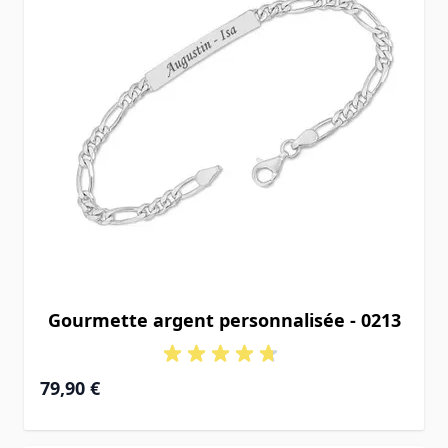
Gourmette argent personnalisée - 0213
À partir de
79,90 €