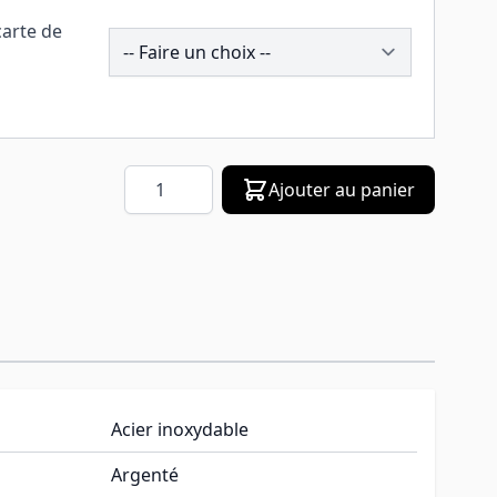
carte de
257566
Quantité
Ajouter au panier
Acier inoxydable
Argenté