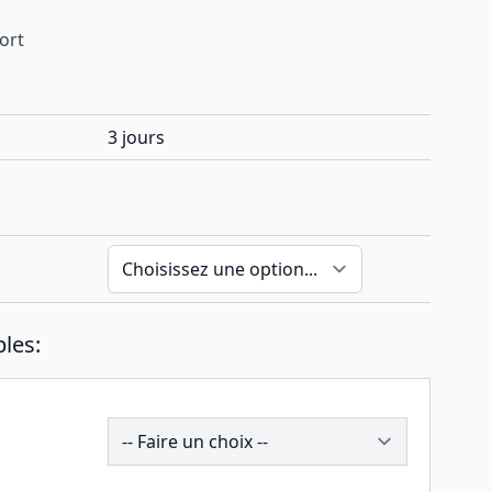
port
3 jours
les:
191814