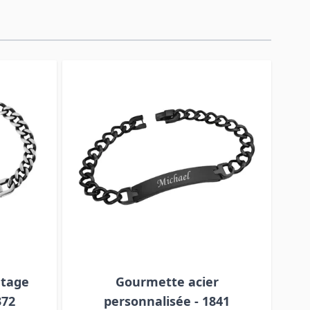
ntage
Gourmette acier
Gou
372
personnalisée - 1841