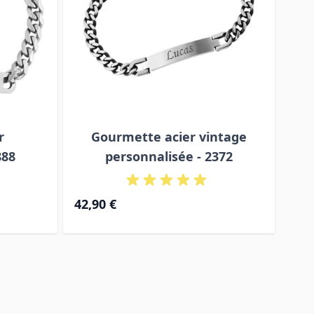
r
Gourmette acier vintage
888
personnalisée - 2372
42,90 €
49,