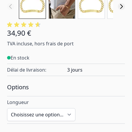
34,90 €
À partir de:
TVA incluse, hors frais de port
En stock
Délai de livraison:
3 jours
Options
Longueur