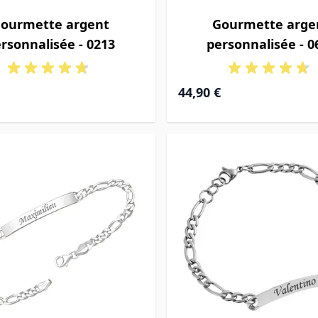
ourmette argent
Gourmette arge
rsonnalisée - 0213
personnalisée - 0
de
À partir de
44,90 €