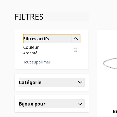
FILTRES
Filtres actifs
Couleur
Argenté
Tout supprimer
Skip to product list
Catégorie
filter
Bijoux pour
filter
B