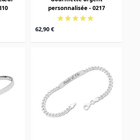
810
personnalisée - 0217
À partir de
62,90 €