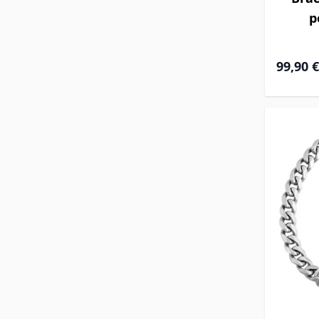
p
99,90 €