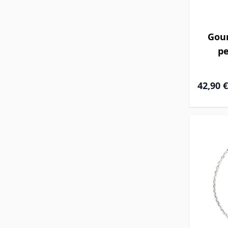
Gour
pe
42,90 €