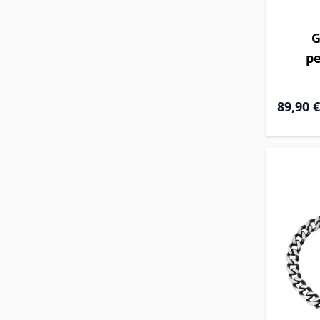
G
pe
À partir 
89,90 €