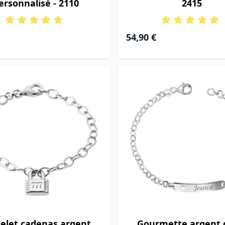
ersonnalisé - 2110
2415
54,90 €
elet cadenas argent
Gourmette argent