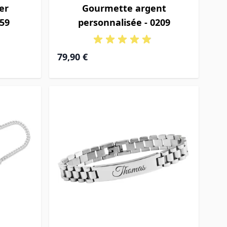
er
Gourmette argent
259
personnalisée - 0209
À partir de
79,90 €