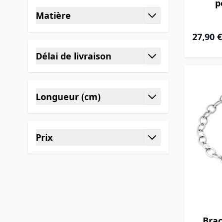
p
Matière
filter
27,90 €
Délai de livraison
filter
Longueur (cm)
filter
Prix
filter
Brac