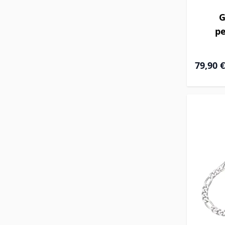
G
pe
À partir 
79,90 €