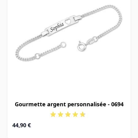
Gourmette argent personnalisée - 0694
À partir de
44,90 €