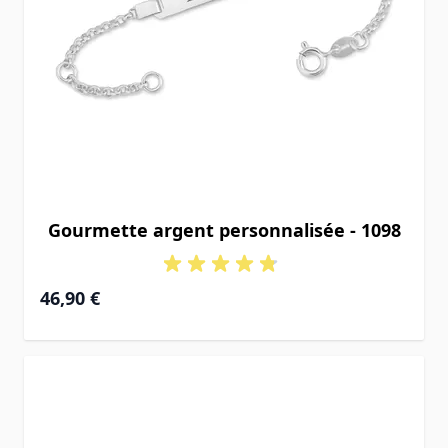
Gourmette argent personnalisée - 1098
À partir de
46,90 €