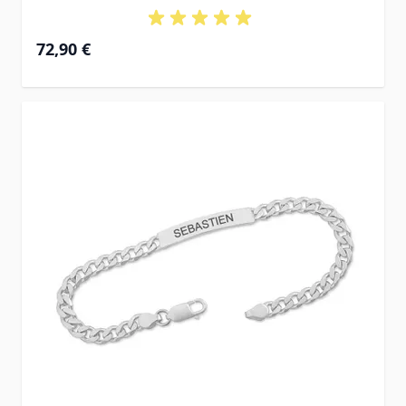
À partir de
72,90 €