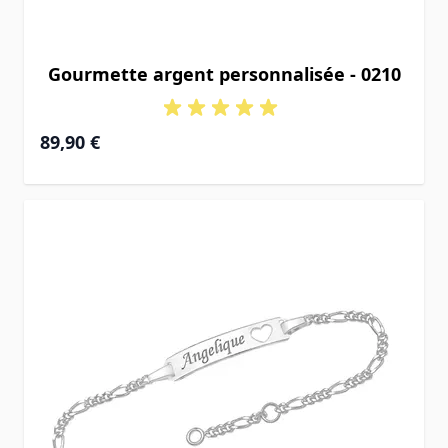
Gourmette argent personnalisée - 0210
À partir de
89,90 €