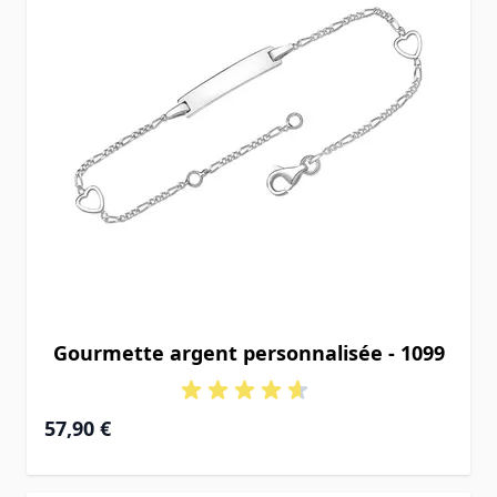
Gourmette argent personnalisée - 1099
À partir de
57,90 €