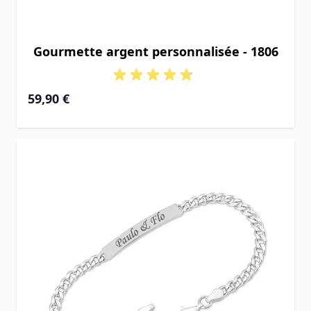
Gourmette argent personnalisée - 1806
À partir de
59,90 €