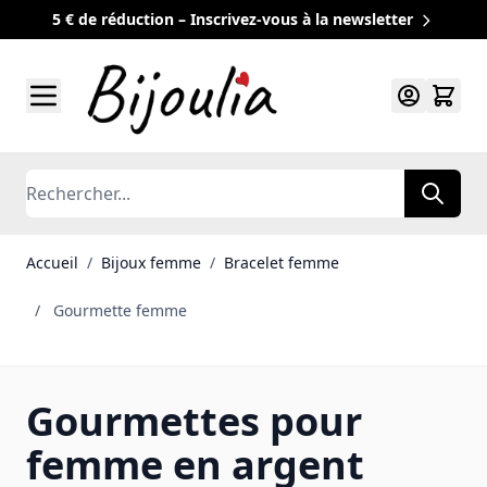
5 € de réduction – Inscrivez-vous à la newsletter
Allez au contenu
Rechercher
Accueil
/
Bijoux femme
/
Bracelet femme
/
Gourmette femme
Gourmettes pour
femme en argent