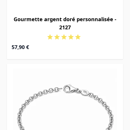
Gourmette argent doré personnalisée -
2127
À partir de
57,90 €