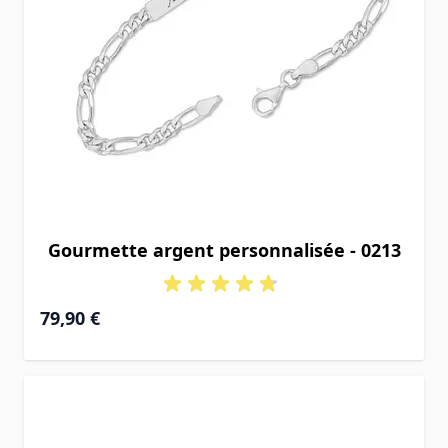
Gourmette argent personnalisée - 0213
À partir de
79,90 €