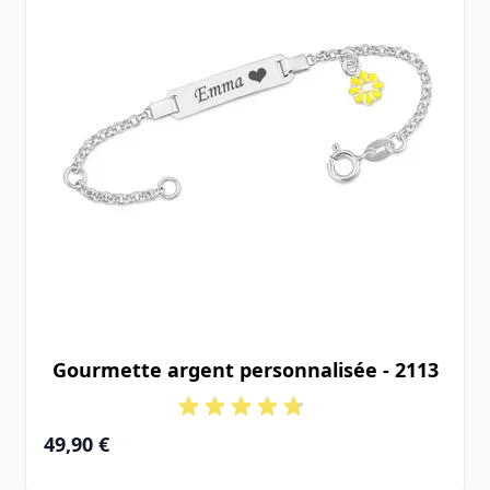
Gourmette argent personnalisée - 2113
À partir de
49,90 €