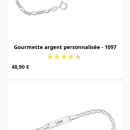
Gourmette argent personnalisée - 1097
À partir de
48,90 €