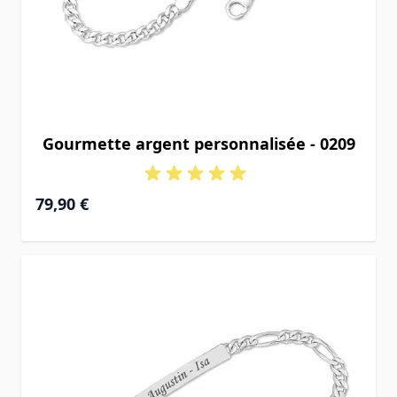
Gourmette argent personnalisée - 0209
À partir de
79,90 €