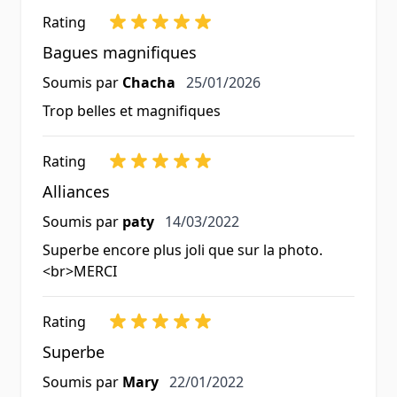
Rating
Bagues magnifiques
25 janvier 2026
Soumis par
Chacha
25/01/2026
Trop belles et magnifiques
Rating
Alliances
14 mars 2022
Soumis par
paty
14/03/2022
Superbe encore plus joli que sur la photo.
<br>MERCI
Rating
Superbe
22 janvier 2022
Soumis par
Mary
22/01/2022