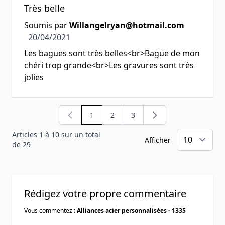
Très belle
Soumis par
Willangelryan@hotmail.com
20 avril 2021
20/04/2021
Les bagues sont très belles<br>Bague de mon
chéri trop grande<br>Les gravures sont très
jolies
1
2
3
Vous lisez actuellement la page
Page
Page
Articles 1 à 10 sur un total
Afficher
de 29
Rédigez votre propre commentaire
Vous commentez :
Alliances acier personnalisées - 1335