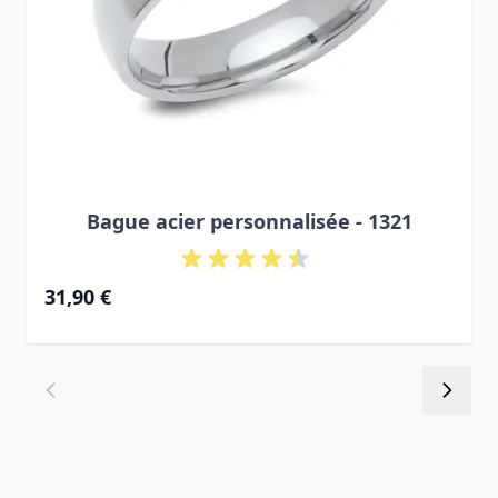
Bague acier personnalisée - 1321
À partir de
31,90 €