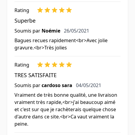
Rating
Superbe
26 mai 2021
Soumis par
Noémie
26/05/2021
Bagues recues rapidement<br>Avec jolie
gravure.<br>Très jolies
Rating
TRES SATISFAITE
4 mai 2021
Soumis par
cardoso sara
04/05/2021
Vraiment de très bonne qualité, une livraison
vraiment très rapide,<br>j'ai beaucoup aimé
et c'est sur que je rachèterais quelque chose
d'autre dans ce site.<br>Ca vaut vraiment la
peine.