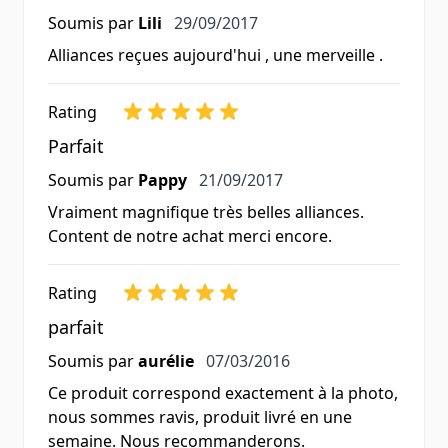
29 septembre 2017
Soumis par
Lili
29/09/2017
Alliances reçues aujourd'hui , une merveille .
Rating
Parfait
21 septembre 2017
Soumis par
Pappy
21/09/2017
Vraiment magnifique très belles alliances.
Content de notre achat merci encore.
Rating
parfait
7 mars 2016
Soumis par
aurélie
07/03/2016
Ce produit correspond exactement à la photo,
nous sommes ravis, produit livré en une
semaine. Nous recommanderons.