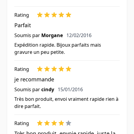
Rating
Parfait
12 février 2016
Soumis par
Morgane
12/02/2016
Expédition rapide. Bijoux parfaits mais
gravure un peu petite.
Rating
je recommande
15 janvier 2016
Soumis par
cindy
15/01/2016
Très bon produit, envoi vraiment rapide rien à
dire parfait.
Rating
Très bon produit, envoie rapide, juste la