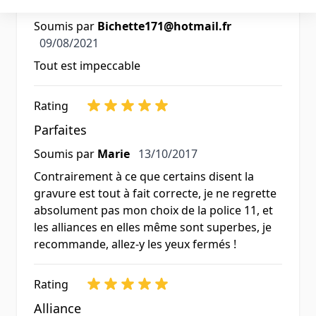
Très bien
Soumis par
Bichette171@hotmail.fr
9 août 2021
09/08/2021
Tout est impeccable
Rating
Parfaites
13 octobre 2017
Soumis par
Marie
13/10/2017
Contrairement à ce que certains disent la
gravure est tout à fait correcte, je ne regrette
absolument pas mon choix de la police 11, et
les alliances en elles même sont superbes, je
recommande, allez-y les yeux fermés !
Rating
Alliance